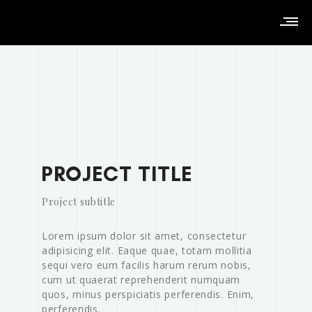
PROJECT TITLE
Project subtitle
Lorem ipsum dolor sit amet, consectetur
adipisicing elit. Eaque quae, totam mollitia
sequi vero eum facilis harum rerum nobis,
cum ut quaerat reprehenderit numquam
quos, minus perspiciatis perferendis. Enim,
perferendis.