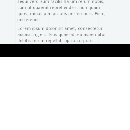
sequi vero eum facilis harum rerum nobis,
cum ut quaerat reprehenderit numquam
quos, minus perspiciatis perferendis. Enim,
perferendis.
Lorem ipsum dolor sit amet, consectetur
adipisicing elit. Eius quaerat, ea aspernatur
debitis rerum repellat, optio corporis
laborum. Enim ducimus, temporibus minus
facilis. Quae ratione voluptatem porro
voluptas tenetur vel.
CLIENT
Mercedes-Benz